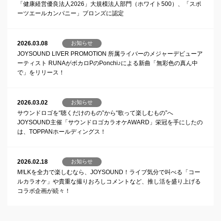
「健康経営優良法人2026」大規模法人部門（ホワイト500）、「スポ
ーツエールカンパニー」ブロンズに認定
2026.03.08
お知らせ
JOYSOUND LIVER PROMOTION 所属ライバーのメジャーデビューア
ーティスト RUNAがボカロPのPonchi♪による新曲「無彩色の真ん中
で」をリリース！
2026.03.02
お知らせ
サウンドロゴを“聴くだけのもの”から“歌って楽しむもの”へ
JOYSOUND主催「サウンドロゴカラオケAWARD」栄冠を手にしたの
は、TOPPANホールディングス！
2026.02.18
お知らせ
M!LKを全力で楽しむなら、JOYSOUND！ライブ気分で叫べる「コー
ルカラオケ」や貴重な撮りおろしコメントなど、推し活を盛り上げる
コラボ企画が続々！