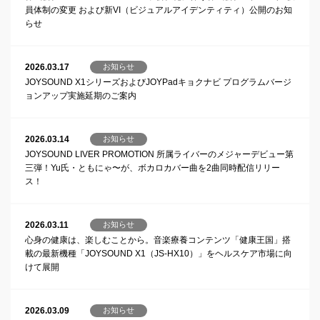
員体制の変更 および新VI（ビジュアルアイデンティティ）公開のお知
らせ
2026.03.17
お知らせ
JOYSOUND X1シリーズおよびJOYPadキョクナビ プログラムバージ
ョンアップ実施延期のご案内
2026.03.14
お知らせ
JOYSOUND LIVER PROMOTION 所属ライバーのメジャーデビュー第
三弾！Yu氏・ともにゃ〜が、ボカロカバー曲を2曲同時配信リリー
ス！
2026.03.11
お知らせ
心身の健康は、楽しむことから。音楽療養コンテンツ「健康王国」搭
載の最新機種「JOYSOUND X1（JS-HX10）」をヘルスケア市場に向
けて展開
2026.03.09
お知らせ