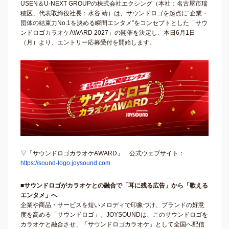
USEN＆U-NEXT GROUPの株式会社エクシング（本社：名古屋市瑞
穂区、代表取締役社長：水谷 靖）は、サウンドロゴを起点に“企業・
団体の結束力No.1を決める瞬間エンタメ”をコンセプトとした「サウ
ンドロゴカラオケAWARD 2027」の開催を決定し、本日6月1日
（月）より、エントリー応募受付を開始します。
▽「サウンドロゴカラオケAWARD」 公式ウェブサイト：
https://sound-logo.joysound.com
■サウンドロゴがカラオケとの融合で「耳に残る広告」から「歌える
エンタメ」へ
企業や商品・サービスを短いメロディで印象づけ、ブランドの好意
度を高める「サウンドロゴ」。JOYSOUNDは、このサウンドロゴを
カラオケと融合させ、「サウンドロゴカラオケ」として全国へ配信