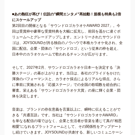
■あの熱狂が再び！伝説の”瞬間エンタメ”再始動！規模も特典も2倍
にスケールアップ
第2回目の開催となる「サウンドロゴカラオケAWARD 2027」。今
回は受賞枠や豪華な受賞特典を大幅に拡充し、前回を遥かに凌ぐボ
リュームへとグレードアップします。エントリーされたサウンドロ
ゴは、JOYSOUNDが誇る独自のノウハウで本格カラオケ化され、全
国に配信。企業・団体の「サウンドロゴ」という従来の枠を超え、
日本中のカラオケルームで歌われるチャンスが広がります。
そして、2027年2月、サウンドロゴカラオケ日本一を決定する「決
勝ステージ」の幕が上がります。当日は、各社のプライドをかけた
渾身のパフォーマンスと、カラオケ採点によるリアルな得点、さら
に事前に実施される「応援ステージ」での全国の歌唱数を総合的に
審査。栄えある「サウンドロゴカラオケ大賞」の座に輝く企業・団
体を決定します。
音楽は、ブランドの存在意義を言葉以上に、瞬時に伝えることがで
きる『共通言語』です。当社は『サウンドロゴカラオケAWARD』
を単なる配信の場ではなく、企業と生活者が音楽を通じて真の“相思
相愛”になれるプラットフォームとして、その関係性をアップデート
し続けていきます。JOYSOUNDが共創する、新しいコミュニケーシ