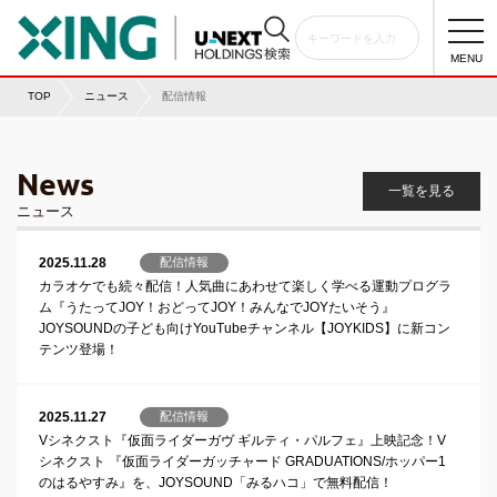
togg
navi
MENU
TOP
ニュース
配信情報
News
一覧を見る
ニュース
2025.11.28
配信情報
カラオケでも続々配信！人気曲にあわせて楽しく学べる運動プログラ
ム『うたってJOY！おどってJOY！みんなでJOYたいそう』
JOYSOUNDの子ども向けYouTubeチャンネル【JOYKIDS】に新コン
テンツ登場！
2025.11.27
配信情報
Vシネクスト『仮面ライダーガヴ ギルティ・パルフェ』上映記念！V
シネクスト 『仮面ライダーガッチャード GRADUATIONS/ホッパー1
のはるやすみ』を、JOYSOUND「みるハコ」で無料配信！