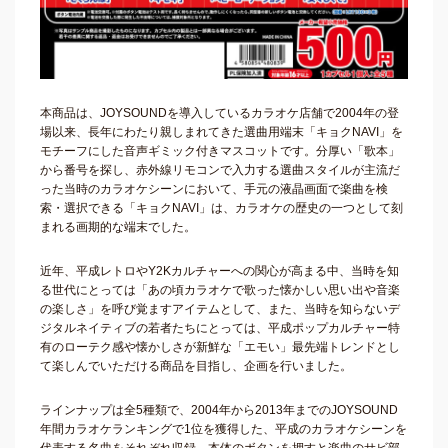
本商品は、JOYSOUNDを導入しているカラオケ店舗で2004年の登
場以来、長年にわたり親しまれてきた選曲用端末「キョクNAVI」を
モチーフにした音声ギミック付きマスコットです。分厚い「歌本」
から番号を探し、赤外線リモコンで入力する選曲スタイルが主流だ
った当時のカラオケシーンにおいて、手元の液晶画面で楽曲を検
索・選択できる「キョクNAVI」は、カラオケの歴史の一つとして刻
まれる画期的な端末でした。
近年、平成レトロやY2Kカルチャーへの関心が高まる中、当時を知
る世代にとっては「あの頃カラオケで歌った懐かしい思い出や音楽
の楽しさ」を呼び覚ますアイテムとして、また、当時を知らないデ
ジタルネイティブの若者たちにとっては、平成ポップカルチャー特
有のローテク感や懐かしさが新鮮な「エモい」最先端トレンドとし
て楽しんでいただける商品を目指し、企画を行いました。
ラインナップは全5種類で、2004年から2013年までのJOYSOUND
年間カラオケランキングで1位を獲得した、平成のカラオケシーンを
代表する名曲をそれぞれ収録。本体のボタンを押すと楽曲のサビ部