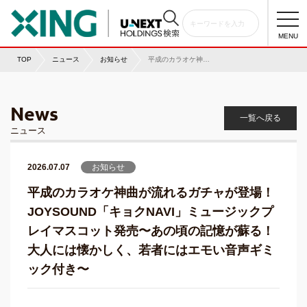
togg
navi
MENU
TOP
ニュース
お知らせ
平成のカラオケ神曲が流れるガチャが登場！ JOYSOUND「キョクNAVI」ミュージックプレイマスコット発売〜あの頃の記憶が蘇る！大人には懐かしく、若者にはエモい音声ギミック付き〜
News
一覧へ戻る
ニュース
2026.07.07
お知らせ
平成のカラオケ神曲が流れるガチャが登場！
JOYSOUND「キョクNAVI」ミュージックプ
レイマスコット発売〜あの頃の記憶が蘇る！
大人には懐かしく、若者にはエモい音声ギミ
ック付き〜