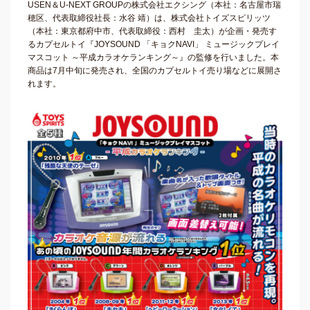
USEN＆U-NEXT GROUPの株式会社エクシング（本社：名古屋市瑞
穂区、代表取締役社長：水谷 靖）は、株式会社トイズスピリッツ
（本社：東京都府中市、代表取締役：西村 圭太）が企画・発売す
るカプセルトイ『JOYSOUND 「キョクNAVI」 ミュージックプレイ
マスコット ～平成カラオケランキング～』の監修を行いました。本
商品は7月中旬に発売され、全国のカプセルトイ売り場などに展開さ
れます。