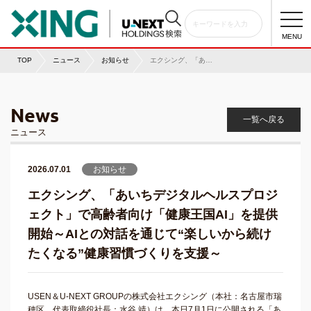
togg
navi
MENU
TOP
ニュース
お知らせ
エクシング、「あいちデジタルヘルスプロジェクト」で高齢者向け「健康王国AI」を提供開始～AIとの対話を通じて“楽しいから続けたくなる”健康習慣づくりを支援～
News
一覧へ戻る
ニュース
2026.07.01
お知らせ
エクシング、「あいちデジタルヘルスプロジ
ェクト」で高齢者向け「健康王国AI」を提供
開始～AIとの対話を通じて“楽しいから続け
たくなる”健康習慣づくりを支援～
USEN＆U-NEXT GROUPの株式会社エクシング（本社：名古屋市瑞
穂区、代表取締役社長：水谷 靖）は、本日7月1日に公開される「あ