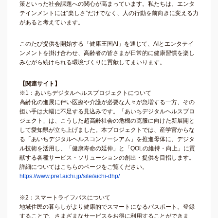
策といった社会課題への関心が高まっています。私たちは、エンタ
テインメントには“楽しさ”だけでなく、人の行動を前向きに変える力
があると考えています。
このたび提供を開始する「健康王国AI」を通じて、AIとエンタテイ
ンメントを掛け合わせ、高齢者の皆さまが日常的に健康習慣を楽し
みながら続けられる環境づくりに貢献してまいります。
【関連サイト】
※1：あいちデジタルヘルスプロジェクトについて
高齢化の進展に伴い医療や介護が必要な人々が急増する一方、その
担い手は大幅に不足する見込みです。「あいちデジタルヘルスプロ
ジェクト」は、こうした超高齢社会の危機の克服に向けた新展開と
して愛知県が立ち上げました。本プロジェクトでは、産学官からな
る「あいちデジタルヘルスコンソーシアム」を推進母体に、デジタ
ル技術を活用し、「健康寿命の延伸」と「QOLの維持・向上」に貢
献する各種サービス・ソリューションの創出・提供を目指します。
詳細についてはこちらのページをご覧ください。
https://www.pref.aichi.jp/site/aichi-dhp/
※2：スマートライフパスについて
地域住民の暮らしがより健康的でスマートになるパスポート。登録
することで、さまざまなサービスをお得に利用することができま