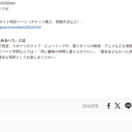
H150mm
ジです。
Bサイト特設ページ（チケット購入・視聴方法など）：
.jp/archives/item2/826410/
D「みるハコ」とは
で音楽、スポーツのライブ・ビューイングや、選りすぐりの映画・アニメなどを視
イベート空間ならでは！「同じ趣味の仲間と盛り上がりたい」「最近会えなかった友
身近な場所としてお楽しみください。
SHARE