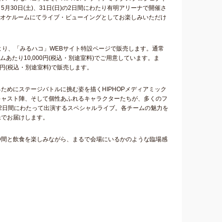
5月30日(土)、31日(日)の2日間にわたり有明アリーナで開催さ
国のカラオケルームにてライブ・ビューイングとしてお楽しみいただけ
時より、「みるハコ」WEBサイト特設ページで販売します。通常
あたり10,000円(税込・別途室料)でご用意しています。ま
円(税込・別途室料)で販売します。
るためにステージバトルに挑む姿を描くHIPHOPメディアミック
力派キャスト陣、そして個性あふれるキャラクターたちが、多くのフ
ムが2日間にわたって出演するスペシャルライブ。各チームの魅力を
像でお届けします。
仲間と飲食を楽しみながら、まるで会場にいるかのような臨場感