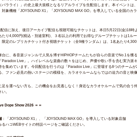
 Live（パラライ）」の史上最大規模となるリアルライブを生配信します。本イベントは、
対象機種「JOYSOUND X1」「JOYSOUND MAX GO」を導入している全
生配信に加え、後日アーカイブ配信も視聴可能なチケットは、本日5月22日(金)18
たり4,000円(税込・別途室料)、３名以上の利用でお得なグループチケットは1ルーム
限定のレプリカチケット付き視聴チケット（全9種ランダム）は、1名あたり4,300
台に、各音楽ジャンルで人気を博すHIPHOPチームたちが自らの音楽でNo.1を獲
Paradox Live」。ハイレベルな楽曲の数々をはじめ、声優や歌い手を含む実
を集めています。今回配信を行うのは「Paradox Live」に登場する8つのチー
る、ファン必見の熱いステージの模様を、カラオケルームならではの迫力の音と映
に足を運べない方も、この機会をお見逃しなく！身近なカラオケルームで気の合う
さい。
ve Dope Show 2026 ＝＝
舗
：「JOYSOUND X1」、「JOYSOUND MAX GO」を導入している対象店舗
みるハコWEBサイトの特設ページをご確認ください。