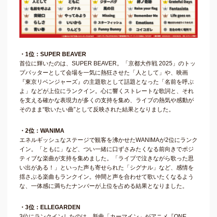
・1位：SUPER BEAVER
首位に輝いたのは、SUPER BEAVER。「京都大作戦 2025」のトッ
プバッターとして会場を一気に熱狂させた「人として」や、映画
『東京リベンジャーズ』の主題歌として話題となった「名前を呼ぶ
よ」などが上位にランクイン。心に響くストレートな歌詞と、それ
を支える確かな表現力が多くの支持を集め、ライブの熱気や感動が
そのまま“歌いたい曲”として反映された結果となりました。
・2位：WANIMA
エネルギッシュなステージで観客を沸かせたWANIMAが2位にランク
イン。「ともに」など、つい一緒に口ずさみたくなる前向きでポジ
ティブな楽曲が支持を集めました。「ライブで泣きながら歌った思
い出がある！」といった声も寄せられた「シグナル」など、感情を
揺さぶる楽曲もランクイン。仲間と声を合わせて歌いたくなるよう
な、一体感に満ちたナンバーが上位を占める結果となりました。
・3位：ELLEGARDEN
3位にランクインしたのは、新曲「カーマイン」がアニメ『ONE