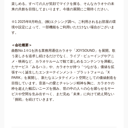
楽しめる。すべての人が笑顔でマイクを握る、そんなカラオケの未
来の共創を目指してまいります。今後の展開にご期待ください。
※1 2025年8月時点、(株)エクシング調べ。ご利用されるお部屋の環
境や設定によって、一部機能をご利用いただけない場合がございま
す。
＜会社概要＞
曲数No.1※1を誇る業務用通信カラオケ「JOYSOUND」を展開。歌
う楽しさを追求し続けるだけでなく、ライブ・ビューイングやアニ
メ・映画など、カラオケルームで観て楽しめるコンテンツを満載し
たサービス「みるハコ」や、カラオケが持つ「つながる」価値を拡
張すべく誕生したエンターテインメント・プラットフォーム「X
PARK」を展開し、新たなエンタテイメント空間としての価値創造を
目指しています。音楽への愛とチャレンジ精神を胸に、カラオケの
枠を超えた幅広いニーズを掴み、世の中の人々の心を躍らせるサー
ビスや空間を生み出すべく、まだ見ぬ「未来」に向けて絶え間ない
「挑戦」を続けていきます。