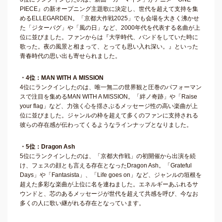
PIECE』の新オープニング主題歌に決定し、世代を超えて支持を集
めるELLEGARDEN。「京都大作戦2025」でも会場を大きく沸かせ
た「ジターバグ」や「風の日」など、2000年代を代表する名曲が上
位に並びました。ファンからは『大学時代、バンドをしていた時に
歌った。夜の風景と相まって、とっても思い入れ深い。』といった
青春時代の思い出も寄せられました。
・4位：MAN WITH A MISSION
4位にランクインしたのは、唯一無二の世界観と圧巻のパフォーマン
スで注目を集めるMAN WITH A MISSION。「絆ノ奇跡」や「Raise
your flag」など、力強く心を揺さぶるメッセージ性の高い楽曲が上
位に並びました。ジャンルの枠を超えて多くのファンに支持される
彼らの存在感が伝わってくるようなラインナップとなりました。
・5位：Dragon Ash
5位にランクインしたのは、「京都大作戦」の初開催から出演を続
け、フェスの顔とも言える存在となったDragon Ash。「Grateful
Days」や「Fantasista」、「Life goes on」など、ジャンルの垣根を
超えた多彩な楽曲が上位に名を連ねました。エネルギーあふれるサ
ウンドと、芯のあるメッセージが世代を超えて共感を呼び、今なお
多くの人に歌い継がれる存在となっています。