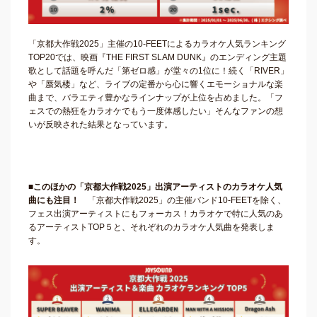
「京都大作戦2025」主催の10-FEETによるカラオケ人気ランキング
TOP20では、映画『THE FIRST SLAM DUNK』のエンディング主題
歌として話題を呼んだ「第ゼロ感」が堂々の1位に！続く「RIVER」
や「蜃気楼」など、ライブの定番から心に響くエモーショナルな楽
曲まで、バラエティ豊かなラインナップが上位を占めました。「フ
ェスでの熱狂をカラオケでもう一度体感したい」そんなファンの想
いが反映された結果となっています。
■このほかの「京都大作戦2025」出演アーティストのカラオケ人気
曲にも注目！
「京都大作戦2025」の主催バンド10‑FEETを除く、
フェス出演アーティストにもフォーカス！カラオケで特に人気のあ
るアーティストTOP５と、それぞれのカラオケ人気曲を発表しま
す。