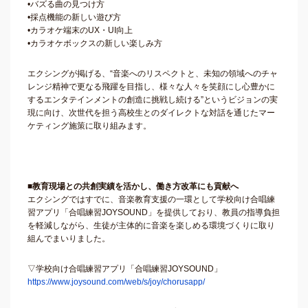
•バズる曲の見つけ方
•採点機能の新しい遊び方
•カラオケ端末のUX・UI向上
•カラオケボックスの新しい楽しみ方
エクシングが掲げる、“音楽へのリスペクトと、未知の領域へのチャ
レンジ精神で更なる飛躍を目指し、様々な人々を笑顔にし心豊かに
するエンタテインメントの創造に挑戦し続ける”というビジョンの実
現に向け、次世代を担う高校生とのダイレクトな対話を通じたマー
ケティング施策に取り組みます。
■教育現場との共創実績を活かし、働き方改革にも貢献へ
エクシングではすでに、音楽教育支援の一環として学校向け合唱練
習アプリ「合唱練習JOYSOUND」を提供しており、教員の指導負担
を軽減しながら、生徒が主体的に音楽を楽しめる環境づくりに取り
組んでまいりました。
▽学校向け合唱練習アプリ「合唱練習JOYSOUND」
https://www.joysound.com/web/s/joy/chorusapp/