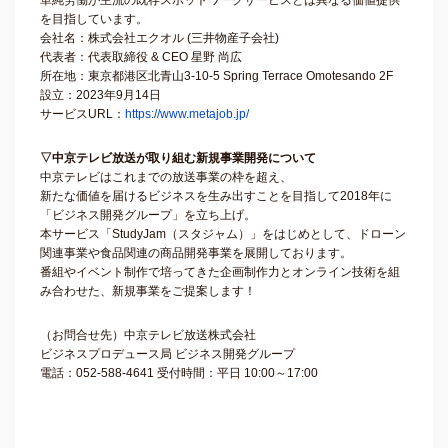
単純労働が主流の既存スポットワークサービスとは異なる価値提供
を目指しています。
会社名：株式会社エクオル (三井物産子会社)
代表者：代表取締役 & CEO 星野 尚広
所在地：東京都港区北青山3-10-5 Spring Terrace Omotesando 2F
設立：2023年9月14日
サービスURL：
https://www.metajob.jp/
▽中京テレビ放送が取り組む新規事業開発について
中京テレビはこれまでの放送事業の枠を超え、
新たな価値を届けるビジネスを生み出すことを目指して2018年に
「ビジネス開発グループ」を立ち上げ。
本サービス「StudyJam（スタジャム）」をはじめとして、ドローン
関連事業や食品関連の商品開発事業を展開しております。
番組やイベント制作で培ってきた企画制作力とオンライン技術を組
み合わせた、新規事業をご提案します！
（お問合せ先）中京テレビ放送株式会社
ビジネスプロデュース局 ビジネス開発グループ
電話：052-588-4641 受付時間：平日 10:00～17:00