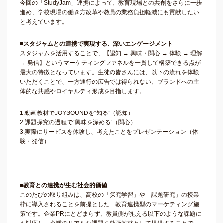
今回の「StudyJam」連携によって、教育現場との共創をさらに一歩
進め、学校現場の働き方改革や教員の業務負担軽減にも貢献したい
と考えています。
■スタジャムとの連携で実現する、深いエンゲージメント
スタジャムを活用することで、【認知 → 興味・関心 → 体験 → 理解
→ 発信】というマーケティングファネルを一貫して構築できる点が
最大の特徴となっています。生徒の皆さんには、以下の流れを体験
いただくことで、一方通行の広告では得られない、ブランドへの主
体的な共感やロイヤルティ形成を目指します。
1.動画教材でJOYSOUNDを“知る”（認知）
2.課題探究の過程で“興味を深める”（関心）
3.実際にサービスを体験し、考えたことをプレゼンテーション（体
験・発信）
■教育との連携が生む社会的価値
このたびの取り組みは、高校の「探究学習」や「課題研究」の授業
枠に導入されることを前提とした、教育連携型のマーケティング施
策です。企業PRにとどまらず、教員側が抱える以下のような課題に