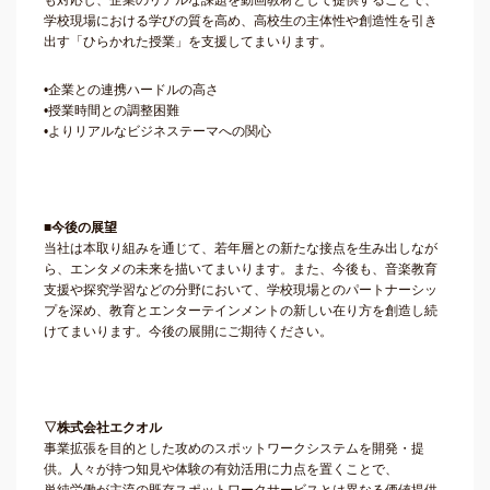
も対応し、企業のリアルな課題を動画教材として提供することで、
学校現場における学びの質を高め、高校生の主体性や創造性を引き
出す「ひらかれた授業」を支援してまいります。
•企業との連携ハードルの高さ
•授業時間との調整困難
•よりリアルなビジネステーマへの関心
■今後の展望
当社は本取り組みを通じて、若年層との新たな接点を生み出しなが
ら、エンタメの未来を描いてまいります。また、今後も、音楽教育
支援や探究学習などの分野において、学校現場とのパートナーシッ
プを深め、教育とエンターテインメントの新しい在り方を創造し続
けてまいります。今後の展開にご期待ください。
▽株式会社エクオル
事業拡張を目的とした攻めのスポットワークシステムを開発・提
供。人々が持つ知見や体験の有効活用に力点を置くことで、